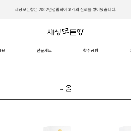
세상모든향은 2002년설립되어 고객의 신뢰를 쌓아왔습니다.
세상모든향은 대한민국 NO.1향수전문쇼핑몰입니다.
공용
선물세트
향수공병
디올