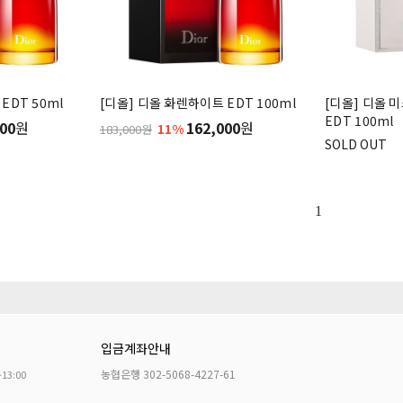
EDT 50ml
[디올] 디올 화렌하이트 EDT 100ml
[디올] 디올 
EDT 100ml
00
원
162,000
원
11%
183,000원
SOLD OUT
1
입금계좌안내
농협은행 302-5068-4227-61
~13:00