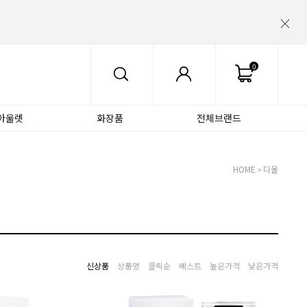
0
아울렛
화장품
전체브랜드
HOME
디올
>
신상품
상품명
클릭순
베스트
높은가격
낮은가격