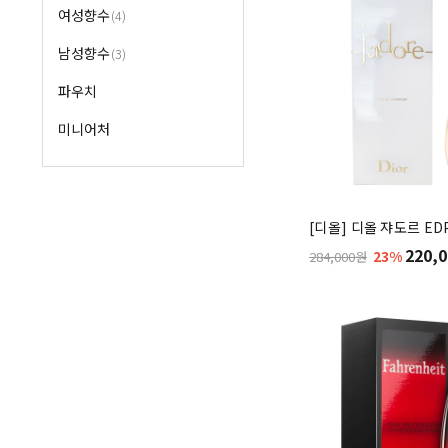
여성향수
(4)
남성향수
(3)
파우치
미니어처
[디올] 디올 쟈도르 EDP
220,0
23%
284,000원