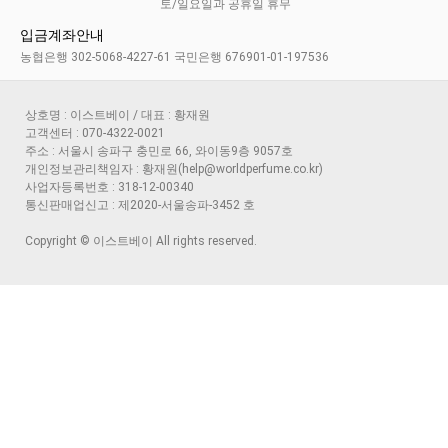
토/일요일과 공휴일 휴무
입금계좌안내
농협은행 302-5068-4227-61 국민은행 676901-01-197536
상호명 : 이스트베이 / 대표 : 황재원
고객센터 : 070-4322-0021
주소 : 서울시 송파구 충민로 66, 와이동9층 9057호
개인정보관리책임자 : 황재원(help@worldperfume.co.kr)
사업자등록번호 : 318-12-00340
통신판매업신고 : 제2020-서울송파-3452 호
Copyright © 이스트베이 All rights reserved.