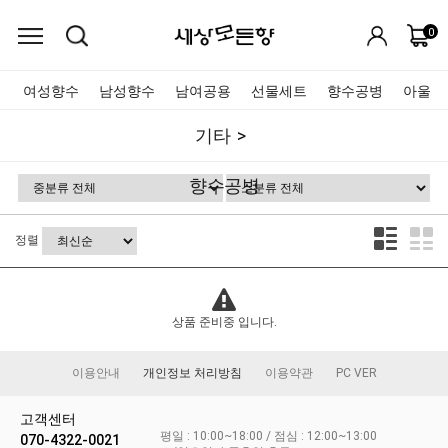
0
여성향수
남성향수
남여공용
선물세트
향수공병
아울렛
기타
향수공병
정렬
상품 준비중 입니다.
이용안내
개인정보 처리방침
이용약관
PC VER
고객센터
평일 : 10:00~18:00 / 점심 : 12:00~13:00
070-4322-0021