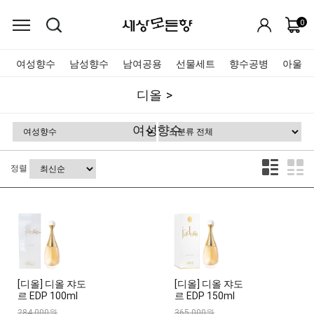
0
여성향수
남성향수
남여공용
선물세트
향수공병
아울렛
디올
여성향수
정렬
[디올] 디올 쟈도
[디올] 디올 쟈도
르 EDP 100ml
르 EDP 150ml
284,000원
365,000원