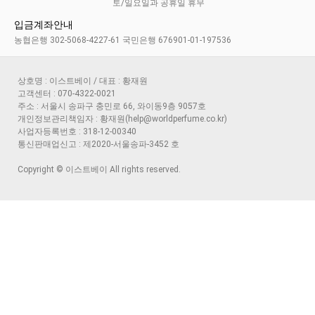
토/일요일과 공휴일 휴무
입금계좌안내
농협은행 302-5068-4227-61 국민은행 676901-01-197536
상호명 : 이스트베이 / 대표 : 황재원
고객센터 : 070-4322-0021
주소 : 서울시 송파구 충민로 66, 와이동9층 9057호
개인정보관리책임자 : 황재원(help@worldperfume.co.kr)
사업자등록번호 : 318-12-00340
통신판매업신고 : 제2020-서울송파-3452 호
Copyright © 이스트베이 All rights reserved.