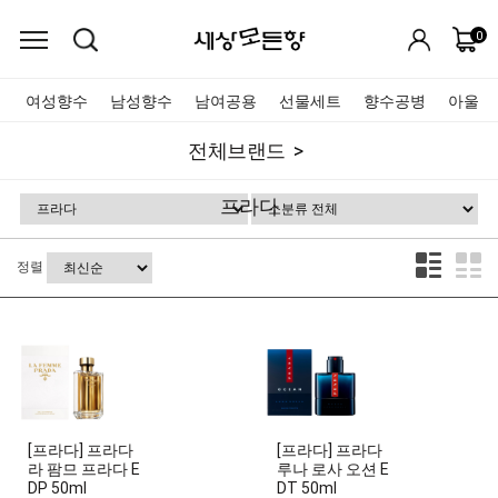
0
여성향수
남성향수
남여공용
선물세트
향수공병
아울렛
전체브랜드
프라다
정렬
[프라다] 프라다
[프라다] 프라다
라 팜므 프라다 E
루나 로사 오션 E
DP 50ml
DT 50ml