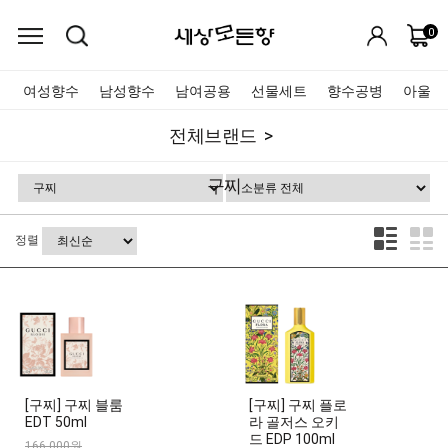
0
여성향수
남성향수
남여공용
선물세트
향수공병
아울렛
전체브랜드
구찌
정렬
[구찌] 구찌 블룸
[구찌] 구찌 플로
EDT 50ml
라 골저스 오키
드 EDP 100ml
166,000원