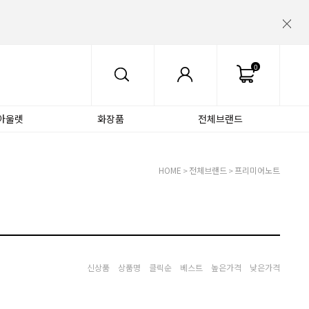
0
아울렛
화장품
전체브랜드
HOME
전체브랜드
프리미어노트
>
>
신상품
상품명
클릭순
베스트
높은가격
낮은가격