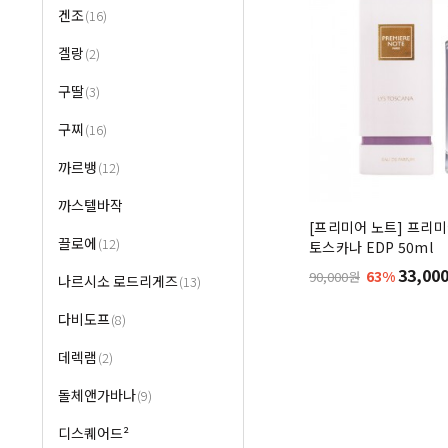
겐조
(16)
겔랑
(2)
구딸
(3)
구찌
(16)
까르뱅
(12)
까스텔바작
[프리미어 노트] 프리미
끌로에
(12)
토스카나 EDP 50ml
33,00
63%
90,000원
나르시소 로드리게즈
(13)
다비도프
(8)
데렉램
(2)
돌체앤가바나
(9)
디스퀘어드²