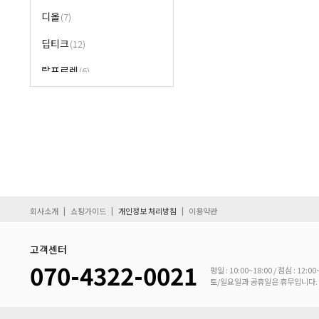
디올
(7)
딥티크
(12)
랄프로렌
(6)
랑방
(10)
람보르기니
랑세
랑콤
(2)
로샤스
(7)
|
|
|
회사소개
쇼핑가이드
개인정보 처리방침
이용약관
롤리타렘피카
(4)
고객센터
리플레이
(4)
070-4322-0021
평일 : 10:00~18:00 / 점심 : 12:00
토/일요일과 공휴일은 휴무입니다.
르라보
마리나드부르봉
(28)