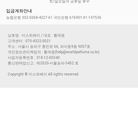
토/일요일과 공휴일 휴무
입금계좌안내
농협은행 302-5068-4227-61 국민은행 676901-01-197536
상호명 : 이스트베이 / 대표 : 황재원
고객센터 : 070-4322-0021
주소 : 서울시 송파구 충민로 66, 와이동9층 9057호
개인정보관리책임자 : 황재원(help@worldperfume.co.kr)
사업자등록번호 : 318-12-00340
통신판매업신고 : 제2020-서울송파-3452 호
Copyright © 이스트베이 All rights reserved.