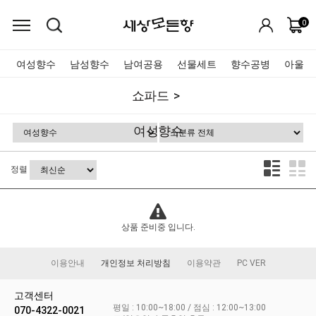
0
여성향수
남성향수
남여공용
선물세트
향수공병
아울렛
쇼파드
여성향수
정렬
상품 준비중 입니다.
이용안내
개인정보 처리방침
이용약관
PC VER
고객센터
평일 : 10:00~18:00 / 점심 : 12:00~13:00
070-4322-0021