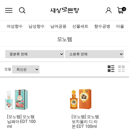
0
여성향수
남성향수
남여공용
선물세트
향수공병
아울렛
모노템
정렬
[모노템] 모노템
[모노템] 모노템
님페아 EDT 100
보치올리 디 리
ml
몬 EDT 100ml