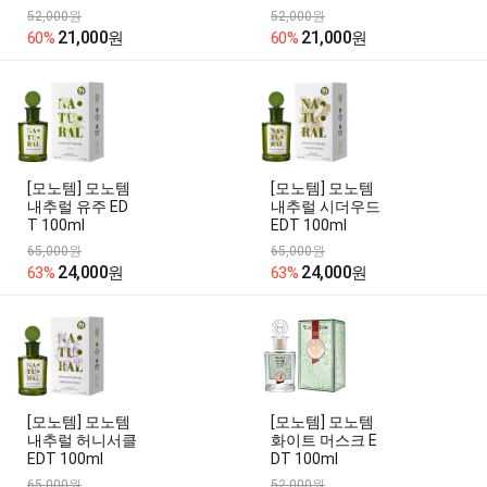
52,000원
52,000원
21,000
21,000
60%
원
60%
원
[모노템] 모노템
[모노템] 모노템
내추럴 유주 ED
내추럴 시더우드
T 100ml
EDT 100ml
65,000원
65,000원
24,000
24,000
63%
원
63%
원
[모노템] 모노템
[모노템] 모노템
내추럴 허니서클
화이트 머스크 E
EDT 100ml
DT 100ml
65,000원
52,000원