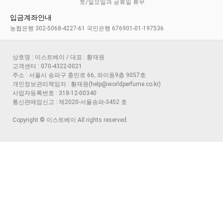
토/일요일과 공휴일 휴무
입금계좌안내
농협은행 302-5068-4227-61 국민은행 676901-01-197536
상호명 : 이스트베이 / 대표 : 황재원
고객센터 : 070-4322-0021
주소 : 서울시 송파구 충민로 66, 와이동9층 9057호
개인정보관리책임자 : 황재원(help@worldperfume.co.kr)
사업자등록번호 : 318-12-00340
통신판매업신고 : 제2020-서울송파-3452 호
Copyright © 이스트베이 All rights reserved.