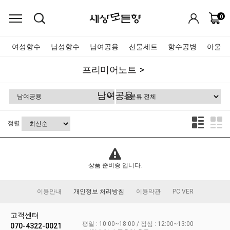
0
여성향수
남성향수
남여공용
선물세트
향수공병
아울렛
프리미어노트
남여공용
정렬
상품 준비중 입니다.
이용안내
개인정보 처리방침
이용약관
PC VER
고객센터
평일 : 10:00~18:00 / 점심 : 12:00~13:00
070-4322-0021