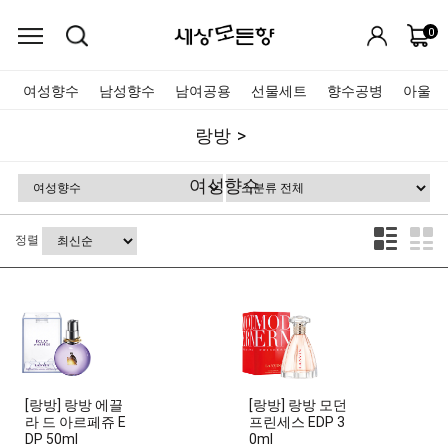
0
여성향수
남성향수
남여공용
선물세트
향수공병
아울렛
랑방
여성향수
정렬
[랑방] 랑방 에끌
[랑방] 랑방 모던
라 드 아르페쥬 E
프린세스 EDP 3
DP 50ml
0ml