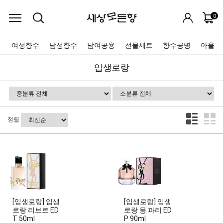
0
여성향수
남성향수
남여공용
선물세트
향수공병
아울렛
입생로랑
정렬
[입생로랑] 입생
[입생로랑] 입생
로랑 리브르 ED
로랑 몽 파리 ED
T 50ml
P 90ml