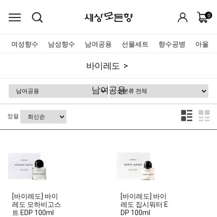
0
여성향수
남성향수
남여공용
선물세트
향수공병
아울렛
바이레도
남여공용
정렬
[바이레도] 바이
[바이레도] 바이
레도 모하비고스
레도 집시워터 E
트 EDP 100ml
DP 100ml