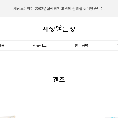
세상모든향은 2002년설립되어 고객의 신뢰를 쌓아왔습니다.
세상모든향은 대한민국 NO.1향수전문쇼핑몰입니다.
공용
선물세트
향수공병
겐조