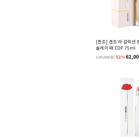
[겐조] 겐조 라 컬렉션
솔레이 떼 EDP 75ml
62,00
52%
129,000원