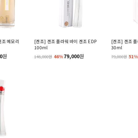
 겐조 메모리
[겐조] 겐조 플라워 바이 겐조 EDP
[겐조] 겐조 
100ml
30ml
0
원
79,000
원
46%
51%
146,000원
79,000원