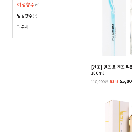
여성향수
(9)
남성향수
(7)
파우치
[겐조] 겐조 로 겐조 뿌
100ml
55,00
53%
118,000원