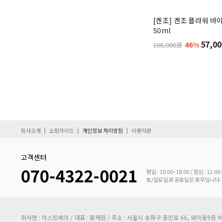
[겐조] 겐조 플라워 바이
50ml
57,00
46%
106,000원
|
|
|
회사소개
쇼핑가이드
개인정보 처리방침
이용약관
고객센터
070-4322-0021
평일 : 10:00~18:00 / 점심 : 12:00
토/일요일과 공휴일은 휴무입니다.
회사명 : 이스트베이 / 대표 : 황재원 / 주소 : 서울시 송파구 충민로 66, 와이동9층 9057