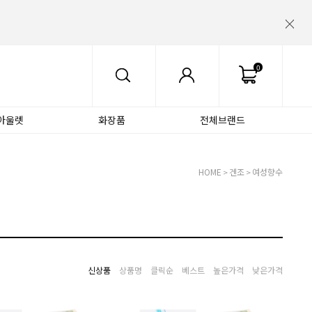
0
아울렛
화장품
전체브랜드
HOME
겐조
여성향수
>
>
신상품
상품명
클릭순
베스트
높은가격
낮은가격