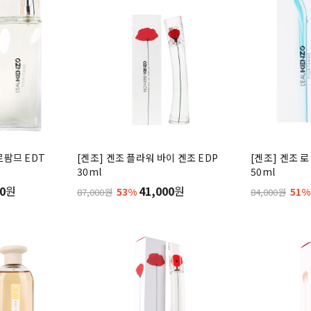
르팜므 EDT
[겐조] 겐조 플라워 바이 겐조 EDP
[겐조] 겐조 
30ml
50ml
0
원
41,000
원
53%
51%
87,000원
84,000원