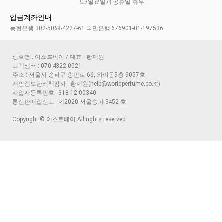
토/일요일과 공휴일 휴무
입금계좌안내
농협은행 302-5068-4227-61 국민은행 676901-01-197536
상호명 : 이스트베이 / 대표 : 황재원
고객센터 : 070-4322-0021
주소 : 서울시 송파구 충민로 66, 와이동9층 9057호
개인정보관리책임자 : 황재원(help@worldperfume.co.kr)
사업자등록번호 : 318-12-00340
통신판매업신고 : 제2020-서울송파-3452 호
Copyright © 이스트베이 All rights reserved.