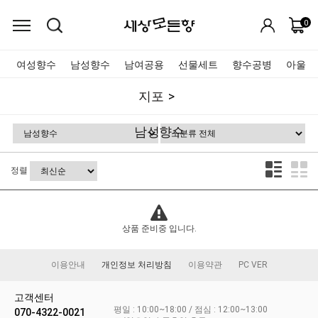
0
여성향수
남성향수
남여공용
선물세트
향수공병
아울렛
지포
남성향수
정렬
상품 준비중 입니다.
이용안내
개인정보 처리방침
이용약관
PC VER
고객센터
평일 : 10:00~18:00 / 점심 : 12:00~13:00
070-4322-0021