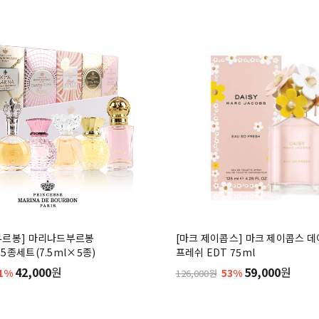
부르봉] 마리나드부르봉
[마크 제이콥스] 마크 제이콥스 데
5종세트(7.5ml×5종)
프레쉬 EDT 75ml
42,000
원
59,000
원
1%
53%
126,000원