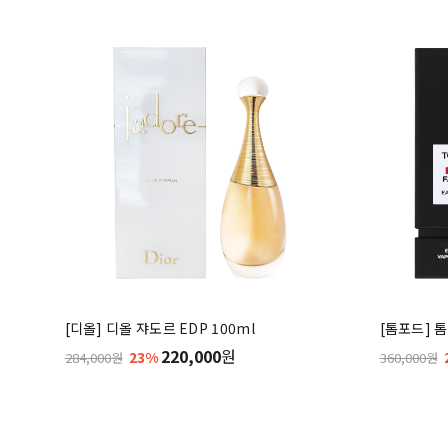
[디올] 디올 쟈도르 EDP 100ml
[톰포드] 톰
220,000
원
23%
284,000원
360,000원