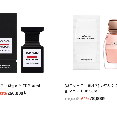
포드 패뷸러스 EDP 30ml
[나르시소 로드리게즈] 나르시소
올 오브 미 EDP 90ml
260,000
원
28%
78,000
원
60%
196,000원