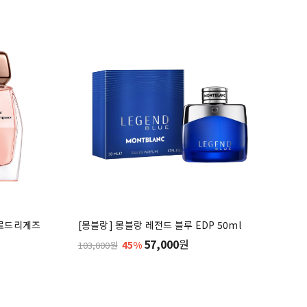
 로드리게즈
[몽블랑] 몽블랑 레전드 블루 EDP 50ml
57,000
원
45%
103,000원