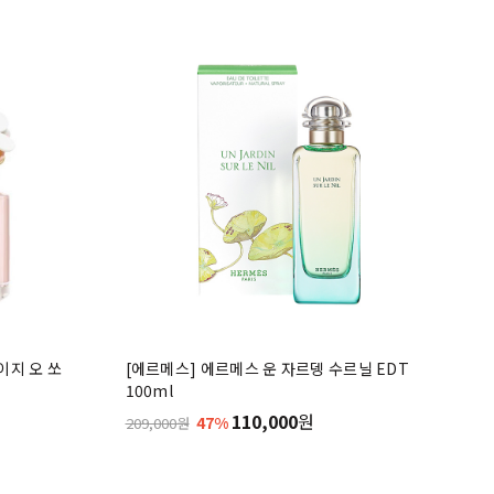
이지 오 쏘
[에르메스] 에르메스 운 자르뎅 수르닐 EDT
100ml
110,000
원
47%
209,000원