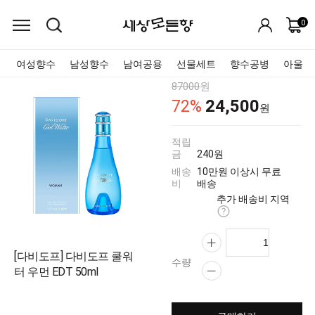
0
여성향수
남성향수
남여공용
선물세트
향수공병
아울렛
87000
원
24,500
72
%
원
적립
금
240원
배송
10만원 이상시 무료
비
배송
추가 배송비 지역
[다비도프] 다비도프 쿨워
수량
터 우먼 EDT 50ml