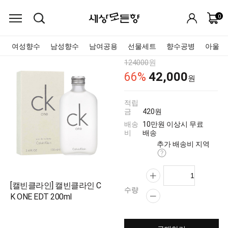
0
여성향수
남성향수
남여공용
선물세트
향수공병
아울렛
124000
원
42,000
66
%
원
적립
금
420원
배송
10만원 이상시 무료
비
배송
추가 배송비 지역
[캘빈클라인] 캘빈클라인 C
수량
K ONE EDT 200ml