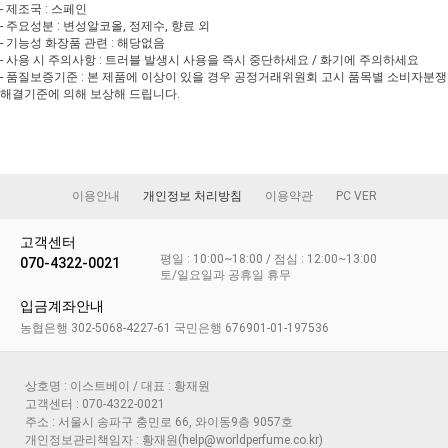
- 제조국 : 스페인
- 주요성분 : 변성알코올, 정제수, 향료 외
- 기능성 화장품 관련 : 해당없음
- 사용 시 주의사항 : 트러블 발생시 사용을 즉시 중단하세요 / 화기에 주의하세요
- 품질보증기준 : 본 제품에 이상이 있을 경우 공정거래위원회 고시 품목별 소비자분쟁
해결기준에 의해 보상해 드립니다.
이용안내
개인정보 처리방침
이용약관
PC VER
고객센터
평일 : 10:00~18:00 / 점심 : 12:00~13:00
070-4322-0021
토/일요일과 공휴일 휴무
입금계좌안내
농협은행 302-5068-4227-61 국민은행 676901-01-197536
상호명 : 이스트베이 / 대표 : 황재원
고객센터 : 070-4322-0021
주소 : 서울시 송파구 충민로 66, 와이동9층 9057호
개인정보관리책임자 : 황재원(help@worldperfume.co.kr)