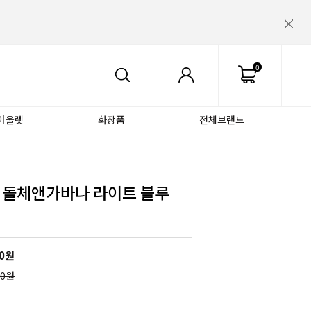
0
아울렛
화장품
전체브랜드
 돌체앤가바나 라이트 블루
0
원
00원