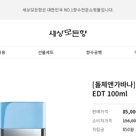
세상모든향은 대한민국 NO.1향수전문쇼핑몰입니다.
공용
선물세트
향수공병
[돌체앤가바나]
EDT 100ml
판매가격
85,00
소비자가격
156,0
적립금
850원