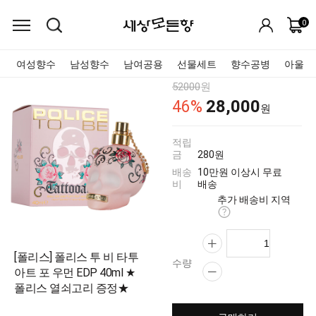
0
여성향수
남성향수
남여공용
선물세트
향수공병
아울렛
52000
원
28,000
46
%
원
적립
금
280원
배송
10만원 이상시 무료
비
배송
추가 배송비 지역
[폴리스] 폴리스 투 비 타투
수량
아트 포 우먼 EDP 40ml ★
폴리스 열쇠고리 증정★