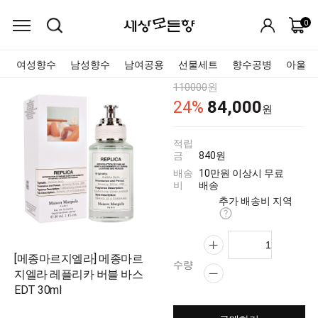
0
여성향수
남성향수
남여공용
선물세트
향수공병
아울렛
110000
원
84,000
24
%
원
적립
금
840원
배송
10만원 이상시 무료
비
배송
추가 배송비 지역
[메종마르지엘라] 메종마르
수량
지엘라 레플리카 버블 바스
EDT 30ml