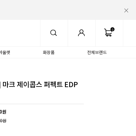
0
아울렛
화장품
전체브랜드
] 마크 제이콥스 퍼펙트 EDP
0
원
00원