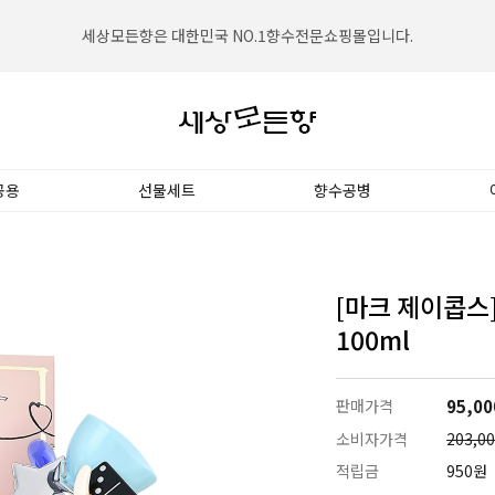
세상모든향은 2002년설립되어 고객의 신뢰를 쌓아왔습니다.
세상모든향은 대한민국 NO.1향수전문쇼핑몰입니다.
공용
선물세트
향수공병
[마크 제이콥스
100ml
판매가격
95,00
소비자가격
203,0
적립금
950원