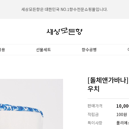
세상모든향은 대한민국 NO.1향수전문쇼핑몰입니다.
공용
선물세트
향수공병
[돌체앤가바나]
우치
판매가격
10,00
적립금
100원
특이사항
폴리에스