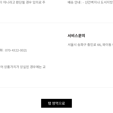
이 아니라고 판단될 경우 임의로 주
배송 안내 : - 산간벽지나 도서
서비스문의
서울시 송파구 충민로 66, 와이동 9층 
 070-4322-0021
되어 상품가치가 상실된 경우에는 교
탭 영역으로