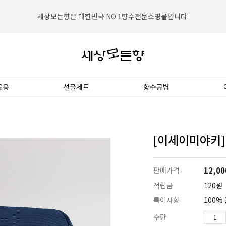
세상모든향은 대한민국 NO.1향수전문쇼핑몰입니다.
공용
선물세트
향수공병
[이세이미야키]
판매가격
12,00
적립금
120원
특이사항
100%
수량