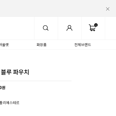
0
아울렛
화장품
전체브랜드
 블루 파우치
0
원
 폴리에스테르