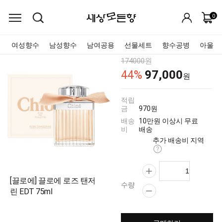
0
여성향수
남성향수
남여공용
선물세트
향수공병
아울렛
174000
원
97,000
44
%
원
적립
금
970원
배송
10만원 이상시 무료
비
배송
추가 배송비 지역
[끌로에] 끌로에 로즈 탠저
수량
린 EDT 75ml