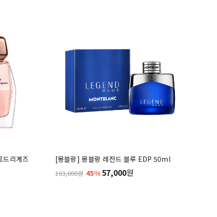
 로드리게즈
[몽블랑] 몽블랑 레전드 블루 EDP 50ml
57,000
원
45%
103,000원