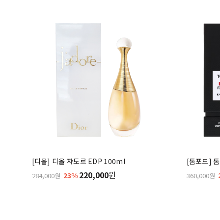
[디올] 디올 쟈도르 EDP 100ml
[톰포드] 톰
220,000
원
23%
284,000원
360,000원