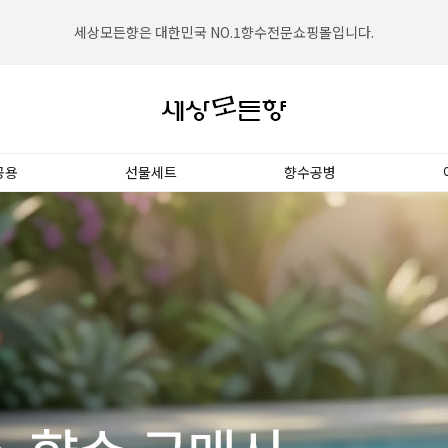
세상모든향은 대한민국 NO.1향수전문쇼핑몰입니다.
공용
선물세트
향수공병