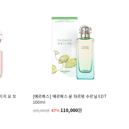
이지 오 쏘
[에르메스] 에르메스 운 자르뎅 수르닐 EDT
100ml
110,000
원
47%
209,000원