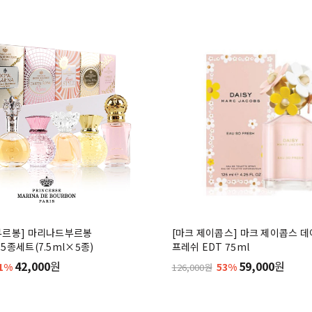
부르봉] 마리나드부르봉
[마크 제이콥스] 마크 제이콥스 데
5종세트(7.5ml×5종)
프레쉬 EDT 75ml
42,000
원
59,000
원
1%
53%
126,000원