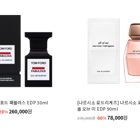
포드 패뷸러스 EDP 30ml
[나르시소 로드리게즈] 나르시소
올 오브 미 EDP 90ml
260,000
원
28%
78,000
원
60%
196,000원