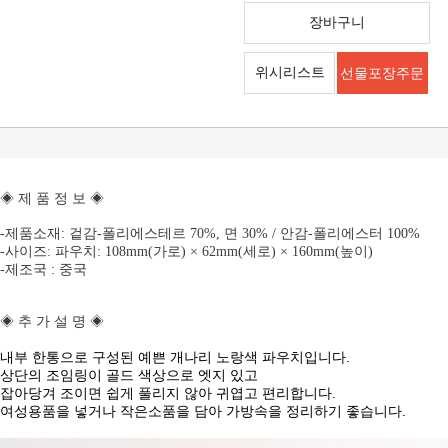
장바구니
위시리스트
선물포장주문
◈ 제 품 정 보 ◈
-제품소재:
겉감-폴리에스테르 70%, 면 30% / 안감-폴리에스터 100%
-사이즈:
파우치:
108mm(가로) × 62mm(세로) × 160mm(높이)
-제조국 : 중국
◈ 추 가 설 명
◈
내부 한통으로 구성된 예쁜 개나리 노랑색 파우치입니다.
상단의 조임링이 골드 색상으로 엣지 있고
잡아당겨 조이면 쉽게 풀리지 않아 귀엽고 편리합니다.
여성용품을 넣거나 작은소품을 담아 가방속을 정리하기 좋습니다.