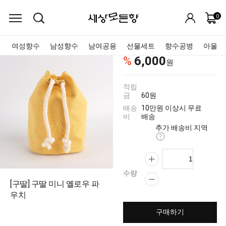
0
여성향수
남성향수
남여공용
선물세트
향수공병
아울렛
6,000
%
원
적립
금
60원
배송
10만원 이상시 무료
비
배송
추가 배송비 지역
수량
[구딸] 구딸 미니 옐로우 파
우치
구매하기