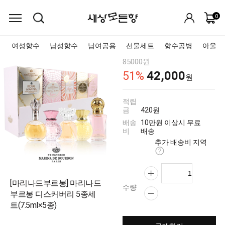
0
여성향수
남성향수
남여공용
선물세트
향수공병
아울렛
85000
원
42,000
51
%
원
적립
금
420원
배송
10만원 이상시 무료
비
배송
추가 배송비 지역
[마리나드부르봉] 마리나드
수량
부르봉 디스커버리 5종세
트(7.5ml×5종)