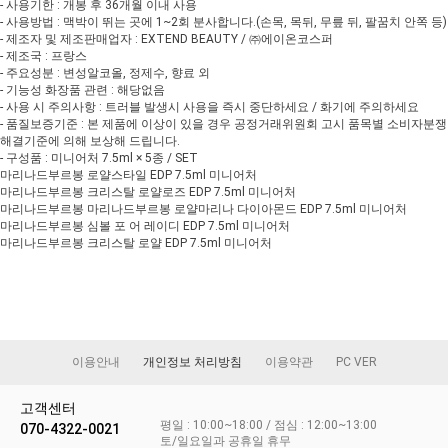
- 사용기한 : 개봉 후 36개월 이내 사용
- 사용방법 : 맥박이 뛰는 곳에 1~2회 분사합니다.(손목, 목뒤, 무릎 뒤, 팔꿈치 안쪽 등)
- 제조자 및 제조판매업자 : EXTEND BEAUTY / ㈜에이온코스퍼
- 제조국 : 프랑스
- 주요성분 : 변성알코올, 정제수, 향료 외
- 기능성 화장품 관련 : 해당없음
- 사용 시 주의사항 : 트러블 발생시 사용을 즉시 중단하세요 / 화기에 주의하세요
- 품질보증기준 : 본 제품에 이상이 있을 경우 공정거래위원회 고시 품목별 소비자분쟁
해결기준에 의해 보상해 드립니다.
- 구성품 : 미니어처 7.5ml × 5종 / SET
마리나드부르봉 로얄스타일 EDP 7.5ml 미니어처
마리나드부르봉 크리스탈 로얄로즈 EDP 7.5ml 미니어처
마리나드부르봉 마리나드부르봉 로얄마리나 다이아몬드 EDP 7.5ml 미니어처
마리나드부르봉 심볼 포 어 레이디 EDP 7.5ml 미니어처
마리나드부르봉 크리스탈 로얄 EDP 7.5ml 미니어처
이용안내
개인정보 처리방침
이용약관
PC VER
고객센터
평일 : 10:00~18:00 / 점심 : 12:00~13:00
070-4322-0021
토/일요일과 공휴일 휴무