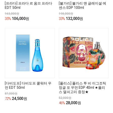
[프라다] 프라다 르 옴므 프라다
[불가리] 불가리 맨 글레이셜 에
EDT 50ml
센스 EDP 100ml
163,000원
198,000원
106,000
132,000
35%
원
33%
원
[다비도프] 다비도프 쿨워터 우
[폴리스] 폴리스 투 비 이그조틱
먼 EDT 50ml
정글 포 우먼 EDP 40ml ★폴리
스 열쇠고리 증정★
87,000원
24,500
52,000원
72%
원
28,000
46%
원