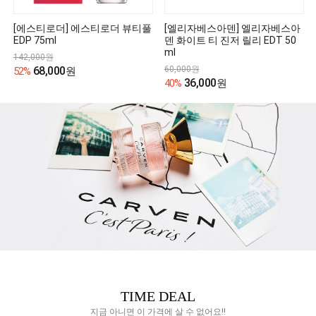
[에스티로더] 에스티로더 뷰티풀
[엘리자베스아덴] 엘리자베스아
EDP 75ml
덴 화이트 티 진저 릴리 EDT 50
ml
142,000원
68,000
60,000원
52%
원
36,000
40%
원
TIME DEAL
지금 아니면 이 가격에 살 수 없어요!!