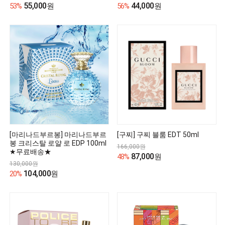
55,000
44,000
53%
원
56%
원
[마리나드부르봉] 마리나드부르
[구찌] 구찌 블룸 EDT 50ml
봉 크리스탈 로얄 로 EDP 100ml
166,000원
★무료배송★
87,000
48%
원
130,000원
104,000
20%
원