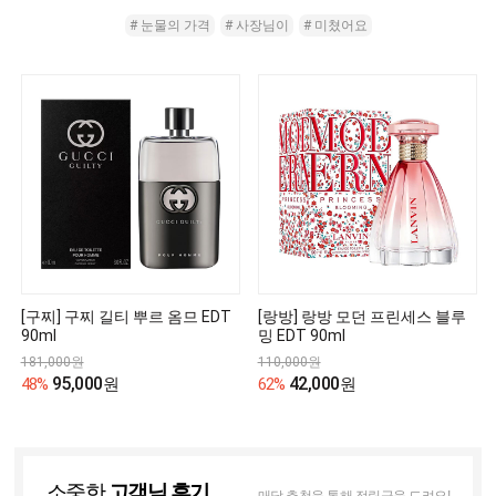
# 눈물의 가격
# 사장님이
# 미쳤어요
[구찌] 구찌 길티 뿌르 옴므 EDT
[랑방] 랑방 모던 프린세스 블루
90ml
밍 EDT 90ml
181,000원
110,000원
95,000
42,000
48%
원
62%
원
소중한
고객님 후기
매달 추첨을 통해 적립금을 드려요!