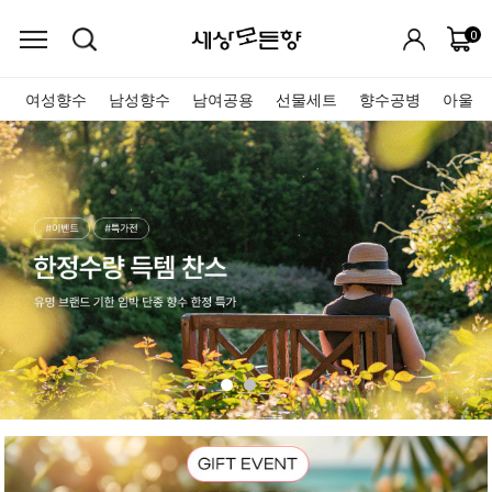
0
여성향수
남성향수
남여공용
선물세트
향수공병
아울렛