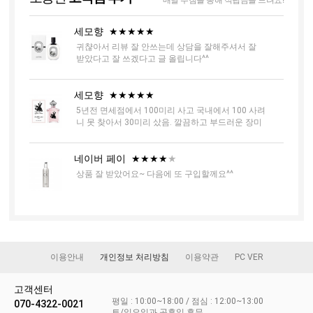
세모향
★★★★★
귀챦아서 리뷰 잘 안쓰는데 상담을 잘해주셔서 잘
받았다고 잘 쓰겠다고 글 올립니다^^
세모향
★★★★★
5년전 면세점에서 100미리 사고 국내에서 100 사려
니 못 찾아서 30미리 샀음. 깔끔하고 부드러운 장미
향 애호가라면 찰떡!
네이버 페이
★★★★
★
상품 잘 받았어요~ 다음에 또 구입할께요^^
네이버 페이
★★★★★
몽블랑향수 매니아로서 백화점의 거의 반가격으로
샀습니다. 이여름 시원한 민트향으로 시작하는게 깔
이용안내
개인정보 처리방침
이용약관
PC VER
끔하고 점점 부드러운 우디향이 매우 맘에 듭니다.
우디향취들은 만족할것 같네요.
네이버 페이
★★★
★★
고객센터
싸구려 곽티슈 향이에요..
평일 : 10:00~18:00 / 점심 : 12:00~13:00
070-4322-0021
토/일요일과 공휴일 휴무