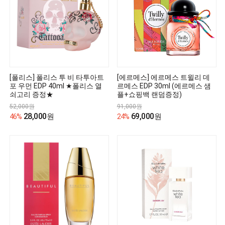
[폴리스] 폴리스 투 비 타투아트
[에르메스] 에르메스 트윌리 데
포 우먼 EDP 40ml ★폴리스 열
르메스 EDP 30ml (에르메스 샘
쇠고리 증정★
플+쇼핑백 랜덤증정)
52,000원
91,000원
28,000
69,000
46%
원
24%
원