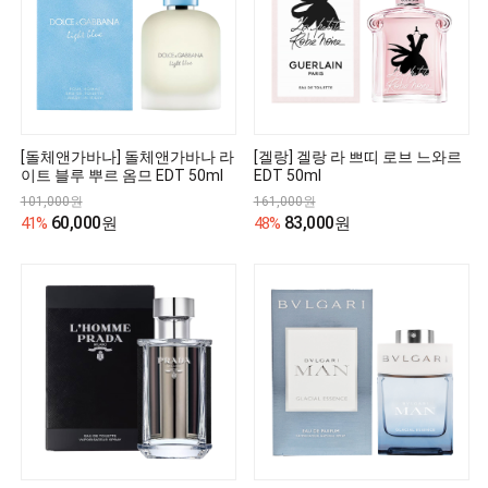
[돌체앤가바나] 돌체앤가바나 라
[겔랑] 겔랑 라 쁘띠 로브 느와르
이트 블루 뿌르 옴므 EDT 50ml
EDT 50ml
101,000원
161,000원
60,000
83,000
41%
원
48%
원