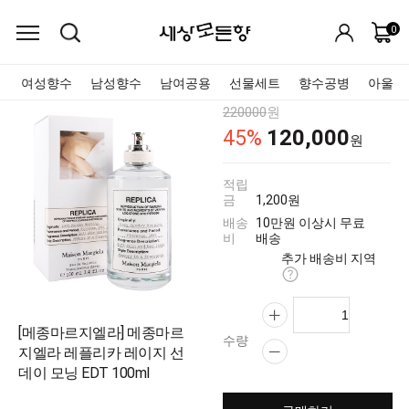
0
여성향수
남성향수
남여공용
선물세트
향수공병
아울렛
220000
원
120,000
45
%
원
적립
금
1,200원
배송
10만원 이상시 무료
비
배송
추가 배송비 지역
[메종마르지엘라] 메종마르
수량
지엘라 레플리카 레이지 선
데이 모닝 EDT 100ml