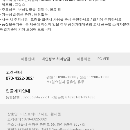
- 제조국 : 프랑스
- 주요성분 : 변성알코올, 정제수, 향료 외
- 기능성 화장품 관련 : 해당없음
- 사용 시 주의사항 : 트러블 발생시 사용을 즉시 중단하세요 / 화기에 주의하세요
- 품질보증기준 : 본 제품에 이상이 있을 경우 공정거래위원회 고시 품목별 소비자분쟁
해결기준에 의해 보상해 드립니다.
이용안내
개인정보 처리방침
이용약관
PC VER
고객센터
평일 : 10:00~18:00 / 점심 : 12:00~13:00
070-4322-0021
토/일요일과 공휴일 휴무
입금계좌안내
농협은행 302-5068-4227-61 국민은행 676901-01-197536
상호명 : 이스트베이 / 대표 : 황재원
고객센터 : 070-4322-0021
주소 : 서울시 송파구 충민로 66, 와이동9층 9057호
개인정보관리책임자 : 황재원(help@worldperfume.co.kr)