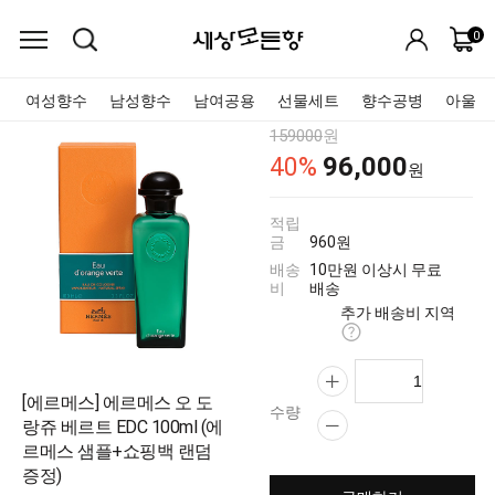
0
여성향수
남성향수
남여공용
선물세트
향수공병
아울렛
159000
원
96,000
40
%
원
적립
금
960원
배송
10만원 이상시 무료
비
배송
추가 배송비 지역
[에르메스] 에르메스 오 도
수량
랑쥬 베르트 EDC 100ml (에
르메스 샘플+쇼핑백 랜덤
증정)