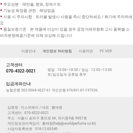
주요성분 : 에탄올, 향료, 정제수외
기능성 화장품 관련 : 해당없음
사용 시 주의사항 : 트러블 발생시 사용을 즉시 중단하세요 / 화기에 주의하세
요
품질보증기준 : 본 제품에 이상이 있을 경우 공정거래위원회 고시 품목별 소
비자분쟁해결기준에 의해 보상해 드립니다.
이용안내
개인정보 처리방침
이용약관
PC VER
고객센터
평일 : 10:00~18:00 / 점심 : 12:00~13:00
070-4322-0021
토/일요일과 공휴일 휴무
입금계좌안내
농협은행 302-5068-4227-61 국민은행 676901-01-197536
상호명 : 이스트베이 / 대표 : 황재원
고객센터 : 070-4322-0021
주소 : 서울시 송파구 충민로 66, 와이동9층 9057호
개인정보관리책임자 : 황재원(help@worldperfume.co.kr)
사업자등록번호 : 318-12-00340