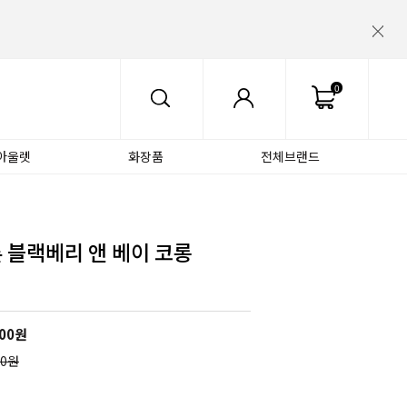
0
아울렛
화장품
전체브랜드
론 블랙베리 앤 베이 코롱
00
원
00원
원