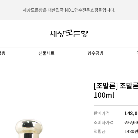
세상모든향은 2002년설립되어 고객의 신뢰를 쌓아왔습니다.
세상모든향은 대한민국 NO.1향수전문쇼핑몰입니다.
공용
선물세트
향수공병
[조말론] 조말
100ml
판매가격
148,0
소비자가격
222,0
적립금
1480