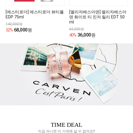
[에스티로더] 에스티로더 뷰티풀
[엘리자베스아덴] 엘리자베스아
EDP 75ml
덴 화이트 티 진저 릴리 EDT 50
ml
142,000원
68,000
60,000원
52%
원
36,000
40%
원
TIME DEAL
지금 아니면 이 가격에 살 수 없어요!!