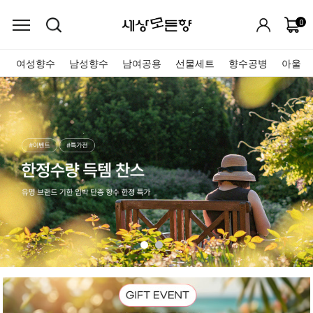
0
여성향수
남성향수
남여공용
선물세트
향수공병
아울렛