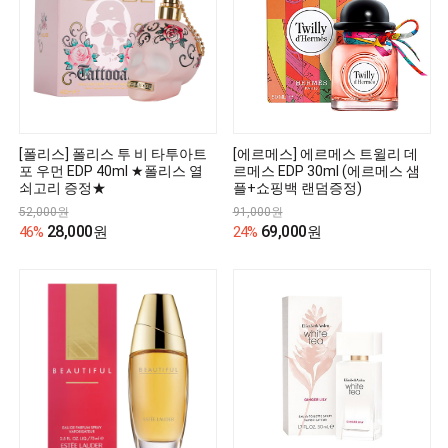
[폴리스] 폴리스 투 비 타투아트
[에르메스] 에르메스 트윌리 데
포 우먼 EDP 40ml ★폴리스 열
르메스 EDP 30ml (에르메스 샘
쇠고리 증정★
플+쇼핑백 랜덤증정)
52,000원
91,000원
28,000
69,000
46%
원
24%
원