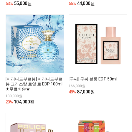
55,000
44,000
53%
원
56%
원
[마리나드부르봉] 마리나드부르
[구찌] 구찌 블룸 EDT 50ml
봉 크리스탈 로얄 로 EDP 100ml
166,000원
★무료배송★
87,000
48%
원
130,000원
104,000
20%
원