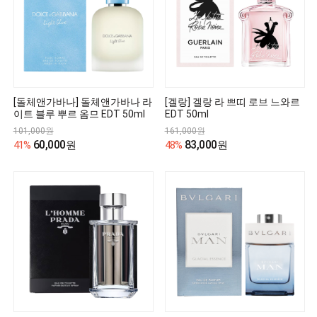
[돌체앤가바나] 돌체앤가바나 라
[겔랑] 겔랑 라 쁘띠 로브 느와르
이트 블루 뿌르 옴므 EDT 50ml
EDT 50ml
101,000원
161,000원
60,000
83,000
41%
원
48%
원