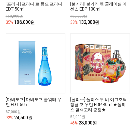
[프라다] 프라다 르 옴므 프라다
[불가리] 불가리 맨 글레이셜 에
EDT 50ml
센스 EDP 100ml
163,000원
198,000원
106,000
132,000
35%
원
33%
원
[다비도프] 다비도프 쿨워터 우
[폴리스] 폴리스 투 비 이그조틱
먼 EDT 50ml
정글 포 우먼 EDP 40ml ★폴리
스 열쇠고리 증정★
87,000원
24,500
52,000원
72%
원
28,000
46%
원