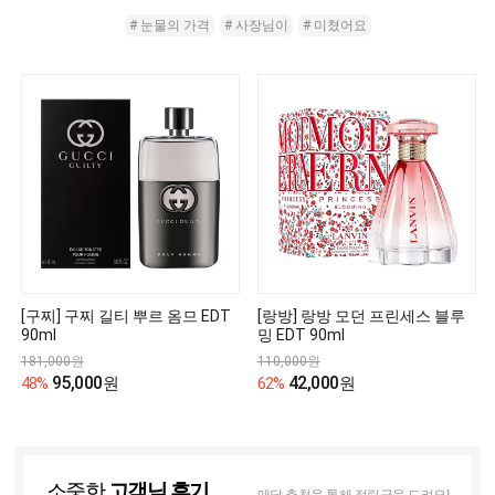
# 눈물의 가격
# 사장님이
# 미쳤어요
[구찌] 구찌 길티 뿌르 옴므 EDT
[랑방] 랑방 모던 프린세스 블루
90ml
밍 EDT 90ml
181,000원
110,000원
95,000
42,000
48%
원
62%
원
소중한
고객님 후기
매달 추첨을 통해 적립금을 드려요!