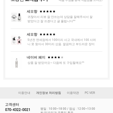
세모향
★★★★★
귀챦아서 리뷰 잘 안쓰는데 상담을 잘해주셔서 잘
받았다고 잘 쓰겠다고 글 올립니다^^
세모향
★★★★★
5년전 면세점에서 100미리 사고 국내에서 100 사려
니 못 찾아서 30미리 샀음. 깔끔하고 부드러운 장미
향 애호가라면 찰떡!
네이버 페이
★★★★
★
상품 잘 받았어요~ 다음에 또 구입할께요^^
네이버 페이
★★★★★
몽블랑향수 매니아로서 백화점의 거의 반가격으로
샀습니다. 이여름 시원한 민트향으로 시작하는게 깔
이용안내
개인정보 처리방침
이용약관
PC VER
끔하고 점점 부드러운 우디향이 매우 맘에 듭니다.
우디향취들은 만족할것 같네요.
네이버 페이
★★★
★★
고객센터
싸구려 곽티슈 향이에요..
평일 : 10:00~18:00 / 점심 : 12:00~13:00
070-4322-0021
토/일요일과 공휴일 휴무