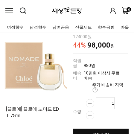
0
여성향수
남성향수
남여공용
선물세트
향수공병
아울렛
174000
원
98,000
44
%
원
적립
금
980원
배송
10만원 이상시 무료
비
배송
추가 배송비 지역
[끌로에] 끌로에 노마드 ED
수량
T 75ml