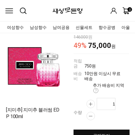
0
여성향수
남성향수
남여공용
선물세트
향수공병
아울렛
146000
원
75,000
49
%
원
적립
금
750원
배송
10만원 이상시 무료
비
배송
추가 배송비 지역
[지미추] 지미추 블러썸 ED
수량
P 100ml