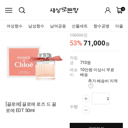
0
여성향수
남성향수
남여공용
선물세트
향수공병
아울렛
150000
원
71,000
53
%
원
적립
금
710원
배송
10만원 이상시 무료
비
배송
추가 배송비 지역
[끌로에] 끌로에 로즈 드 끌
수량
로에 EDT 50ml